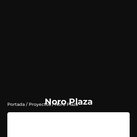
Noro Plaza
Portada
/
Proyectos
/
Noro Plaza